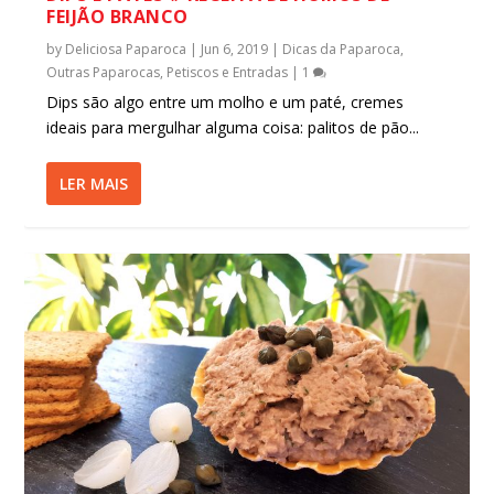
FEIJÃO BRANCO
by
Deliciosa Paparoca
|
Jun 6, 2019
|
Dicas da Paparoca
,
Outras Paparocas
,
Petiscos e Entradas
|
1
Dips são algo entre um molho e um paté, cremes
ideais para mergulhar alguma coisa: palitos de pão...
LER MAIS