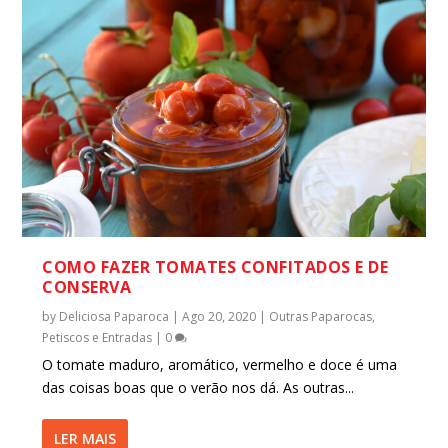
COMO FAZER TOMATES CONFITADOS E DE
CONSERVA
by
Deliciosa Paparoca
|
Ago 20, 2020
|
Outras Paparocas
,
Petiscos e Entradas
|
0
O tomate maduro, aromático, vermelho e doce é uma
das coisas boas que o verão nos dá. As outras...
LER MAIS