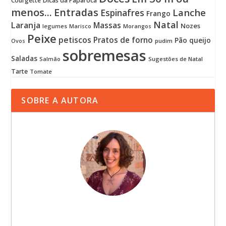
Courgette
Dicas da Paparoca
menos...
Entradas
Lanche
Espinafres
Frango
Natal
Laranja
Massas
Nozes
legumes
Marisco
Morangos
Peixe
petiscos
Pratos de forno
Pão
queijo
pudim
Ovos
sobremesas
Saladas
Sugestões de Natal
Salmão
Tarte
Tomate
SOBRE A AUTORA