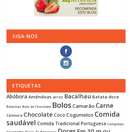
SIGA-NOS
ETIQUETAS
Bacalhau
Abóbora
Amêndoas
Batata doce
arroz
Bolos
Carne
Camarão
Bolachas
Bolo de Chocolate
Comida
Chocolate
Cogumelos
Coco
Cenoura
saudável
Comida Tradicional Portuguesa
Compotas
Doces
Em 30 m ou