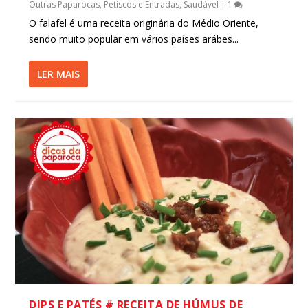
Outras Paparocas
,
Petiscos e Entradas
,
Saudável
|
1
O falafel é uma receita originária do Médio Oriente,
sendo muito popular em vários países arábes...
LER MAIS
DIPS E PATÉS # RECEITA DE HÚMUS DE