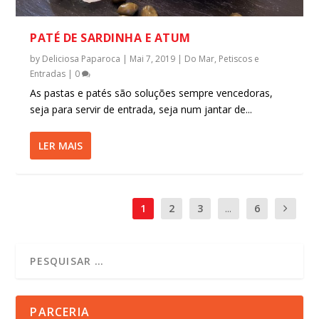
PATÉ DE SARDINHA E ATUM
by
Deliciosa Paparoca
|
Mai 7, 2019
|
Do Mar
,
Petiscos e
Entradas
|
0
As pastas e patés são soluções sempre vencedoras,
seja para servir de entrada, seja num jantar de...
LER MAIS
1
2
3
...
6
PARCERIA