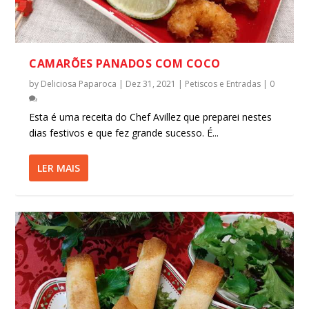
CAMARÕES PANADOS COM COCO
by
Deliciosa Paparoca
|
Dez 31, 2021
|
Petiscos e Entradas
|
0
Esta é uma receita do Chef Avillez que preparei nestes
dias festivos e que fez grande sucesso. É...
LER MAIS