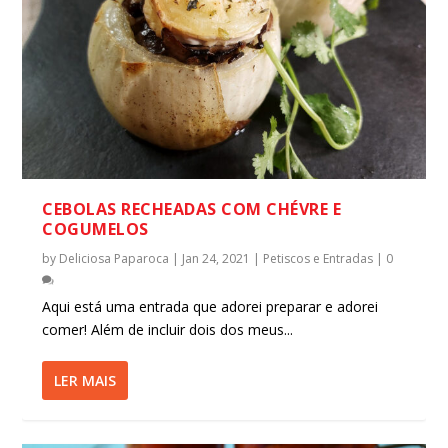
CEBOLAS RECHEADAS COM CHÉVRE E
COGUMELOS
by
Deliciosa Paparoca
|
Jan 24, 2021
|
Petiscos e Entradas
|
0
Aqui está uma entrada que adorei preparar e adorei
comer! Além de incluir dois dos meus...
LER MAIS