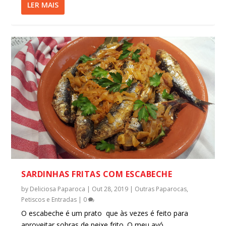
LER MAIS
SARDINHAS FRITAS COM ESCABECHE
by
Deliciosa Paparoca
|
Out 28, 2019
|
Outras Paparocas
,
Petiscos e Entradas
|
0
O escabeche é um prato que às vezes é feito para
aproveitar sobras de peixe frito. O meu avó...