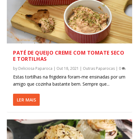
PATÉ DE QUEIJO CREME COM TOMATE SECO
E TORTILHAS
by
Deliciosa Paparoca
|
Out 18, 2021
|
Outras Paparocas
|
0
Estas tortilhas na frigideira foram-me ensinadas por um
amigo que cozinha bastante bem. Sempre que...
LER MAIS