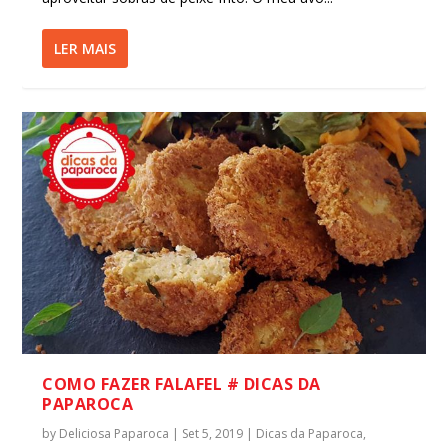
LER MAIS
COMO FAZER FALAFEL # DICAS DA
PAPAROCA
by
Deliciosa Paparoca
|
Set 5, 2019
|
Dicas da Paparoca
,