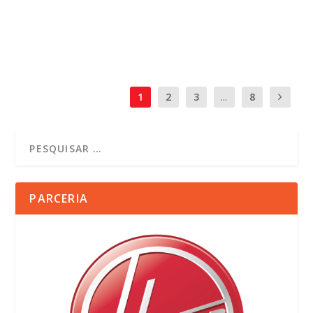
LER MAIS
1
2
3
...
8
PARCERIA