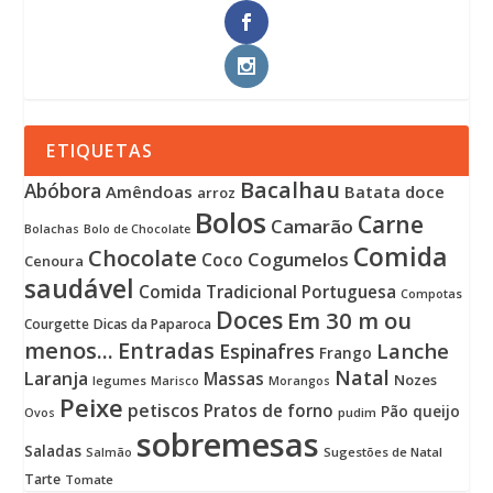
ETIQUETAS
Bacalhau
Abóbora
Amêndoas
Batata doce
arroz
Bolos
Carne
Camarão
Bolachas
Bolo de Chocolate
Comida
Chocolate
Cogumelos
Coco
Cenoura
saudável
Comida Tradicional Portuguesa
Compotas
Doces
Em 30 m ou
Courgette
Dicas da Paparoca
menos...
Entradas
Lanche
Espinafres
Frango
Natal
Laranja
Massas
Nozes
legumes
Marisco
Morangos
Peixe
petiscos
Pratos de forno
Pão
queijo
pudim
Ovos
sobremesas
Saladas
Sugestões de Natal
Salmão
Tarte
Tomate