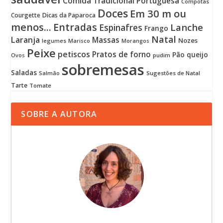
Comida Tradicional Portuguesa
Compotas
Doces
Em 30 m ou
Courgette
Dicas da Paparoca
menos...
Entradas
Lanche
Espinafres
Frango
Natal
Laranja
Massas
Nozes
legumes
Marisco
Morangos
Peixe
petiscos
Pratos de forno
Pão
queijo
pudim
Ovos
sobremesas
Saladas
Sugestões de Natal
Salmão
Tarte
Tomate
SOBRE A AUTORA