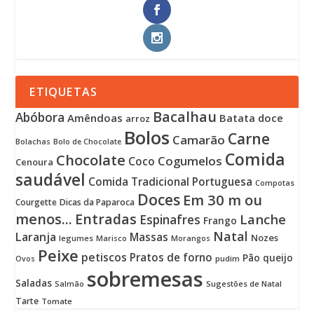
ETIQUETAS
Bacalhau
Abóbora
Amêndoas
Batata doce
arroz
Bolos
Carne
Camarão
Bolachas
Bolo de Chocolate
Comida
Chocolate
Cogumelos
Coco
Cenoura
saudável
Comida Tradicional Portuguesa
Compotas
Doces
Em 30 m ou
Courgette
Dicas da Paparoca
menos...
Entradas
Lanche
Espinafres
Frango
Natal
Laranja
Massas
Nozes
legumes
Marisco
Morangos
Peixe
petiscos
Pratos de forno
Pão
queijo
pudim
Ovos
sobremesas
Saladas
Sugestões de Natal
Salmão
Tarte
Tomate