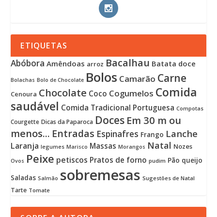
ETIQUETAS
Bacalhau
Abóbora
Amêndoas
Batata doce
arroz
Bolos
Carne
Camarão
Bolachas
Bolo de Chocolate
Comida
Chocolate
Cogumelos
Coco
Cenoura
saudável
Comida Tradicional Portuguesa
Compotas
Doces
Em 30 m ou
Courgette
Dicas da Paparoca
menos...
Entradas
Lanche
Espinafres
Frango
Natal
Laranja
Massas
Nozes
legumes
Marisco
Morangos
Peixe
petiscos
Pratos de forno
Pão
queijo
pudim
Ovos
sobremesas
Saladas
Sugestões de Natal
Salmão
Tarte
Tomate