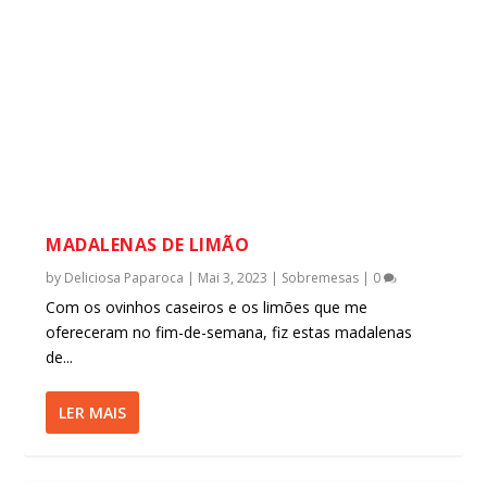
MADALENAS DE LIMÃO
by
Deliciosa Paparoca
|
Mai 3, 2023
|
Sobremesas
|
0
Com os ovinhos caseiros e os limões que me
ofereceram no fim-de-semana, fiz estas madalenas
de...
LER MAIS