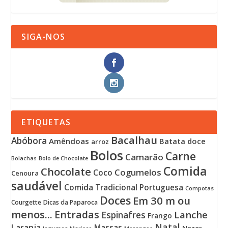
SIGA-NOS
ETIQUETAS
Bacalhau
Abóbora
Amêndoas
Batata doce
arroz
Bolos
Carne
Camarão
Bolachas
Bolo de Chocolate
Comida
Chocolate
Cogumelos
Coco
Cenoura
saudável
Comida Tradicional Portuguesa
Compotas
Doces
Em 30 m ou
Courgette
Dicas da Paparoca
menos...
Entradas
Lanche
Espinafres
Frango
Natal
Laranja
Massas