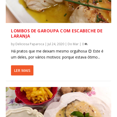
LOMBOS DE GAROUPA COM ESCABECHE DE
LARANJA
by
Deliciosa Paparoca
|
Jul 24, 2020
|
Do Mar
|
0
Há pratos que me deixam mesmo orgulhosa 😊 Este é
um deles, por vários motivos: porque estava ótimo...
LER MAIS