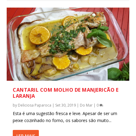
CANTARIL COM MOLHO DE MANJERICÃO E
LARANJA
by
Deliciosa Paparoca
|
Set 30, 2019
|
Do Mar
|
0
Esta é uma sugestão fresca e leve. Apesar de ser um
peixe cozinhado no forno, os sabores são muito...
LER MAIS