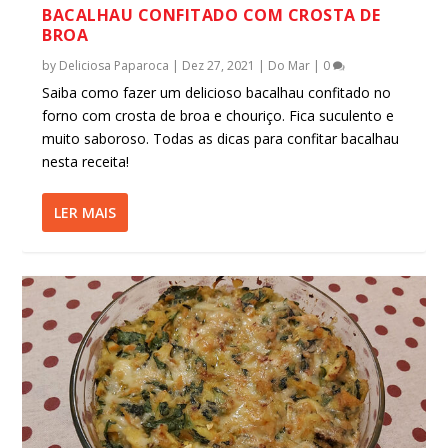
BACALHAU CONFITADO COM CROSTA DE
BROA
by
Deliciosa Paparoca
|
Dez 27, 2021
|
Do Mar
|
0
Saiba como fazer um delicioso bacalhau confitado no
forno com crosta de broa e chouriço. Fica suculento e
muito saboroso. Todas as dicas para confitar bacalhau
nesta receita!
LER MAIS