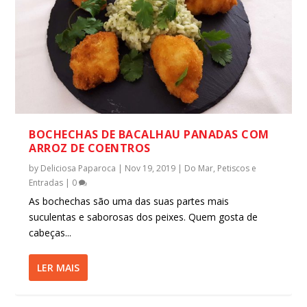
BOCHECHAS DE BACALHAU PANADAS COM
ARROZ DE COENTROS
by
Deliciosa Paparoca
|
Nov 19, 2019
|
Do Mar
,
Petiscos e
Entradas
|
0
As bochechas são uma das suas partes mais
suculentas e saborosas dos peixes. Quem gosta de
cabeças...
LER MAIS