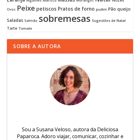
Nozes
legumes
Marisco
Morangos
Peixe
petiscos
Pratos de forno
Pão
queijo
pudim
Ovos
sobremesas
Saladas
Sugestões de Natal
Salmão
Tarte
Tomate
SOBRE A AUTORA
Sou a Susana Veloso, autora da Deliciosa
Paparoca. Adoro viajar, comunicar, cozinhar e