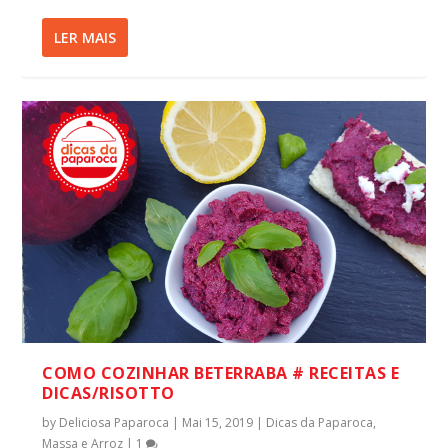
LER MAIS
COMO COZINHAR BETERRABA # RECEITAS E
DICAS/RISOTTO
by
Deliciosa Paparoca
|
Mai 15, 2019
|
Dicas da Paparoca
,
Massa e Arroz
|
1