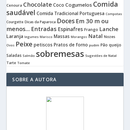
Comida
Chocolate
Cogumelos
Coco
Cenoura
saudável
Comida Tradicional Portuguesa
Compotas
Doces
Em 30 m ou
Courgette
Dicas da Paparoca
menos...
Entradas
Lanche
Espinafres
Frango
Natal
Laranja
Massas
Nozes
legumes
Marisco
Morangos
Peixe
petiscos
Pratos de forno
Pão
queijo
pudim
Ovos
sobremesas
Saladas
Sugestões de Natal
Salmão
Tarte
Tomate
SOBRE A AUTORA