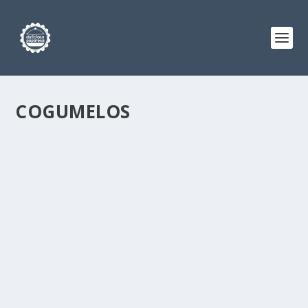
COGUMELOS
FEIJOADA DE COGUMELOS
by
Deliciosa Paparoca
|
Out 25, 2024
|
Veggie
|
0
Esta é a refeição sem carne nem peixe que eu faço cá
em casa e que mais agrada a todos. É...
LER MAIS