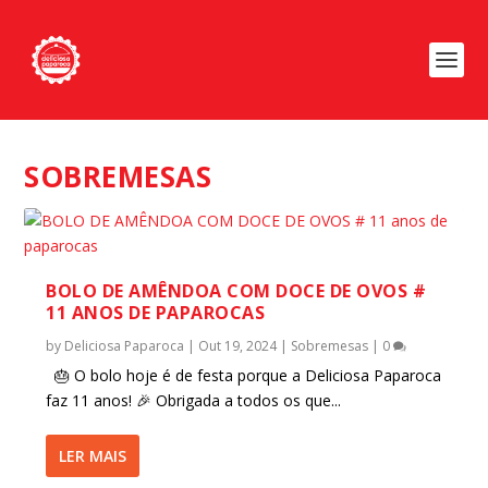
SOBREMESAS
BOLO DE AMÊNDOA COM DOCE DE OVOS #
11 ANOS DE PAPAROCAS
by
Deliciosa Paparoca
|
Out 19, 2024
|
Sobremesas
|
0
🎂 O bolo hoje é de festa porque a Deliciosa Paparoca
faz 11 anos! 🎉 Obrigada a todos os que...
LER MAIS