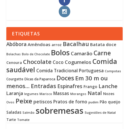
ETIQUETAS
Bacalhau
Abóbora
Amêndoas
Batata doce
arroz
Bolos
Carne
Camarão
Bolachas
Bolo de Chocolate
Comida
Chocolate
Cogumelos
Coco
Cenoura
saudável
Comida Tradicional Portuguesa
Compotas
Doces
Em 30 m ou
Courgette
Dicas da Paparoca
menos...
Entradas
Lanche
Espinafres
Frango
Natal
Laranja
Massas
Nozes
legumes
Marisco
Morangos
Peixe
petiscos
Pratos de forno
Pão
queijo
pudim
Ovos
sobremesas
Saladas
Sugestões de Natal
Salmão
Tarte
Tomate