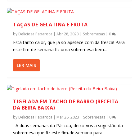
TAÇAS DE GELATINA E FRUTA
by
Deliciosa Paparoca
|
Abr 28, 2023
|
Sobremesas
|
0
Está tanto calor, que já só apetece comida fresca! Para
este fim-de-semana fiz uma sobremesa bem...
LER MAIS
TIGELADA EM TACHO DE BARRO (RECEITA
DA BEIRA BAIXA)
by
Deliciosa Paparoca
|
Mar 26, 2023
|
Sobremesas
|
0
A duas semanas da Páscoa, deixo-vos a sugestão da
sobremesa que fiz este fim-de-semana para...