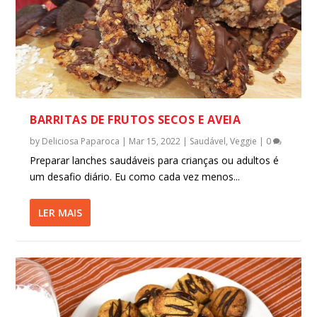
BARRITAS DE FRUTOS SECOS E AVEIA
by
Deliciosa Paparoca
|
Mar 15, 2022
|
Saudável
,
Veggie
|
0
Preparar lanches saudáveis para crianças ou adultos é
um desafio diário. Eu como cada vez menos...
LER MAIS