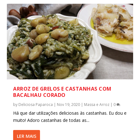
ARROZ DE GRELOS E CASTANHAS COM
BACALHAU CORADO
by
Deliciosa Paparoca
|
Nov 19, 2020
|
Massa e Arroz
|
0
Há que dar utilizações deliciosas às castanhas. Eu dou e
muito! Adoro castanhas de todas as...
LER MAIS