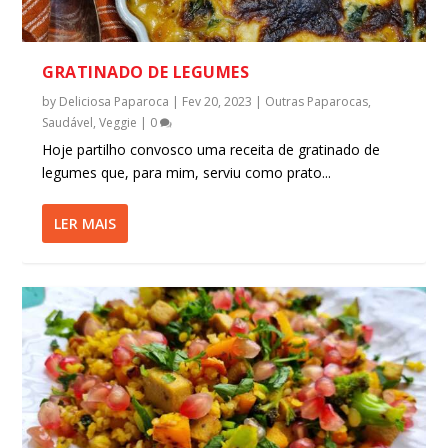
GRATINADO DE LEGUMES
by
Deliciosa Paparoca
|
Fev 20, 2023
|
Outras Paparocas
,
Saudável
,
Veggie
|
0
Hoje partilho convosco uma receita de gratinado de
legumes que, para mim, serviu como prato...
LER MAIS