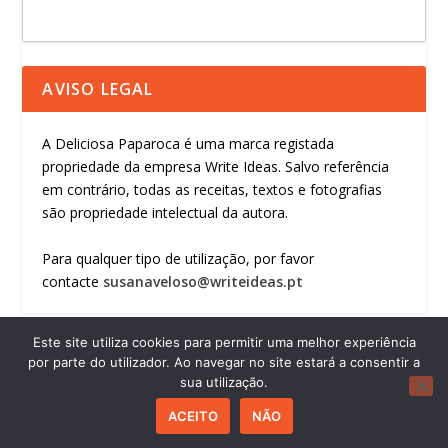
AVISO LEGAL
A Deliciosa Paparoca é uma marca registada
propriedade da empresa Write Ideas. Salvo referência
em contrário, todas as receitas, textos e fotografias
são propriedade intelectual da autora.
Para qualquer tipo de utilização, por favor
contacte
susanaveloso@writeideas.pt
Este site utiliza cookies para permitir uma melhor experiência
por parte do utilizador. Ao navegar no site estará a consentir a
sua utilização.
© 2026
by BIPENTAGON.COM
ACEITO
NÃO