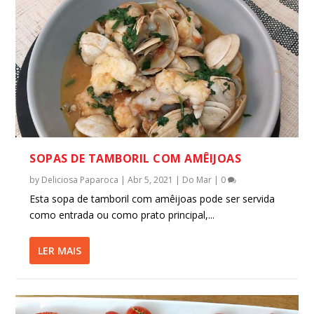
SOPAS DE TAMBORIL COM AMÊIJOAS
by
Deliciosa Paparoca
|
Abr 5, 2021
|
Do Mar
|
0
Esta sopa de tamboril com amêijoas pode ser servida
como entrada ou como prato principal,...
LER MAIS