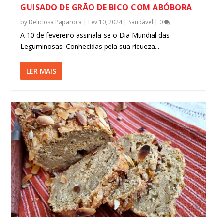
GUISADO DE GRÃO DE BICO COM ABÓBORA
by
Deliciosa Paparoca
|
Fev 10, 2024
|
Saudável
|
0
A 10 de fevereiro assinala-se o Dia Mundial das
Leguminosas. Conhecidas pela sua riqueza...
LER MAIS