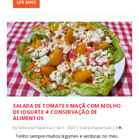
LER MAIS
SALADA DE TOMATE E MAÇÃ COM MOLHO
DE IOGURTE # CONSERVAÇÃO DE
ALIMENTOS
by
Deliciosa Paparoca
|
Set 1, 2020
|
Outras Paparocas
|
0
Tenho sempre muitos legumes e verduras no meu