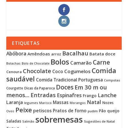
ETIQUETAS
Bacalhau
Abóbora
Amêndoas
Batata doce
arroz
Bolos
Carne
Camarão
Bolachas
Bolo de Chocolate
Comida
Chocolate
Cogumelos
Coco
Cenoura
saudável
Comida Tradicional Portuguesa
Compotas
Doces
Em 30 m ou
Courgette
Dicas da Paparoca
menos...
Entradas
Lanche
Espinafres
Frango
Natal
Laranja
Massas
Nozes
legumes
Marisco
Morangos
Peixe
petiscos
Pratos de forno
Pão
queijo
pudim
Ovos
sobremesas
Saladas
Sugestões de Natal
Salmão