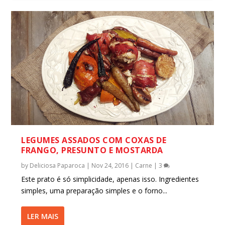
LEGUMES ASSADOS COM COXAS DE
FRANGO, PRESUNTO E MOSTARDA
by
Deliciosa Paparoca
|
Nov 24, 2016
|
Carne
|
3
Este prato é só simplicidade, apenas isso. Ingredientes
simples, uma preparação simples e o forno...
LER MAIS