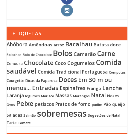
ETIQUETAS
Bacalhau
Abóbora
Amêndoas
Batata doce
arroz
Bolos
Carne
Camarão
Bolachas
Bolo de Chocolate
Comida
Chocolate
Cogumelos
Coco
Cenoura
saudável
Comida Tradicional Portuguesa
Compotas
Doces
Em 30 m ou
Courgette
Dicas da Paparoca
menos...
Entradas
Lanche
Espinafres
Frango
Natal
Laranja
Massas
Nozes
legumes
Marisco
Morangos
Peixe
petiscos
Pratos de forno
Pão
queijo
pudim
Ovos
sobremesas
Saladas
Sugestões de Natal
Salmão
Tarte
Tomate