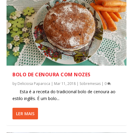
BOLO DE CENOURA COM NOZES
by
Deliciosa Paparoca
|
Mar 11, 2018
|
Sobremesas
|
0
Esta é a receita do tradicional bolo de cenoura ao
estilo inglês. É um bolo...
LER MAIS