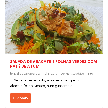
SALADA DE ABACATE E FOLHAS VERDES COM
PATÉ DE ATUM
by
Deliciosa Paparoca
|
Jul 6, 2017
|
Do Mar
,
Saudável
|
1
Se bem me recordo, a primeira vez que comi
abacate foi no México, num guacamole....
LER MAIS