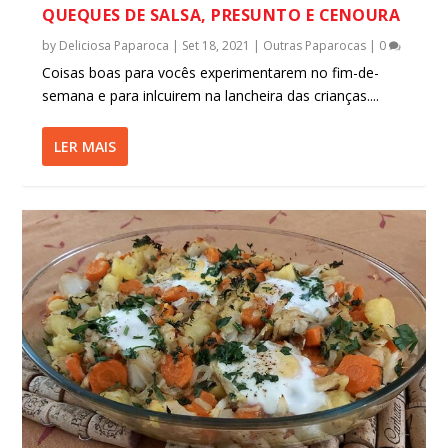
QUEQUES DE SALSA, PRESUNTO E CENOURA
by
Deliciosa Paparoca
|
Set 18, 2021
|
Outras Paparocas
|
0
Coisas boas para vocês experimentarem no fim-de-
semana e para inlcuirem na lancheira das crianças....
LER MAIS