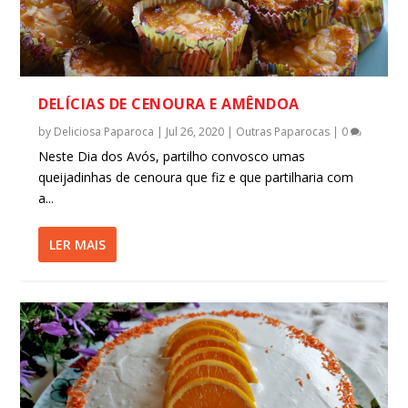
DELÍCIAS DE CENOURA E AMÊNDOA
by
Deliciosa Paparoca
|
Jul 26, 2020
|
Outras Paparocas
|
0
Neste Dia dos Avós, partilho convosco umas
queijadinhas de cenoura que fiz e que partilharia com
a...
LER MAIS