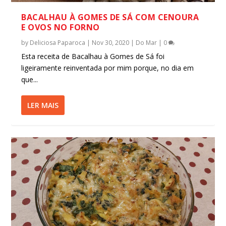
BACALHAU À GOMES DE SÁ COM CENOURA
E OVOS NO FORNO
by
Deliciosa Paparoca
|
Nov 30, 2020
|
Do Mar
|
0
Esta receita de Bacalhau à Gomes de Sá foi
ligeiramente reinventada por mim porque, no dia em
que...
LER MAIS