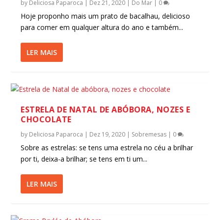
by
Deliciosa Paparoca
|
Dez 21, 2020
|
Do Mar
|
0
Hoje proponho mais um prato de bacalhau, delicioso
para comer em qualquer altura do ano e também...
LER MAIS
ESTRELA DE NATAL DE ABÓBORA, NOZES E
CHOCOLATE
by
Deliciosa Paparoca
|
Dez 19, 2020
|
Sobremesas
|
0
Sobre as estrelas: se tens uma estrela no céu a brilhar
por ti, deixa-a brilhar; se tens em ti um...
LER MAIS