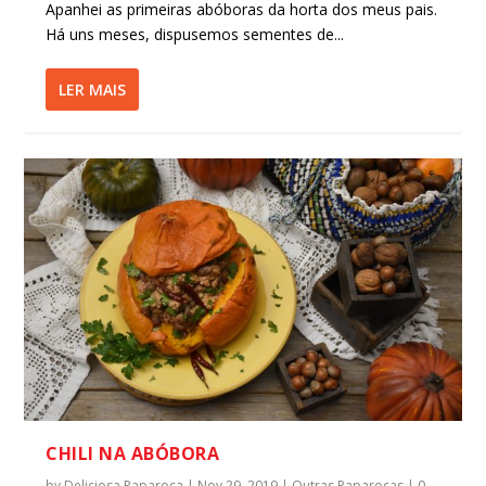
Apanhei as primeiras abóboras da horta dos meus pais.
Há uns meses, dispusemos sementes de...
LER MAIS
CHILI NA ABÓBORA
by
Deliciosa Paparoca
|
Nov 29, 2019
|
Outras Paparocas
|
0