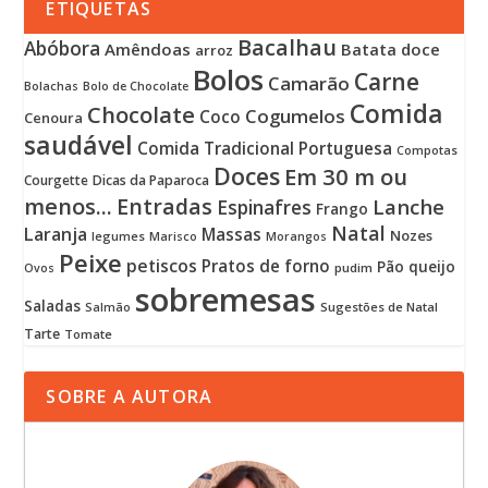
ETIQUETAS
Bacalhau
Abóbora
Amêndoas
Batata doce
arroz
Bolos
Carne
Camarão
Bolachas
Bolo de Chocolate
Comida
Chocolate
Cogumelos
Coco
Cenoura
saudável
Comida Tradicional Portuguesa
Compotas
Doces
Em 30 m ou
Courgette
Dicas da Paparoca
menos...
Entradas
Lanche
Espinafres
Frango
Natal
Laranja
Massas
Nozes
legumes
Marisco
Morangos
Peixe
petiscos
Pratos de forno
Pão
queijo
pudim
Ovos
sobremesas
Saladas
Sugestões de Natal
Salmão
Tarte
Tomate
SOBRE A AUTORA