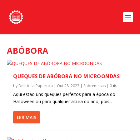
ABÓBORA
QUEQUES DE ABÓBORA NO MICROONDAS
by
Deliciosa Paparoca
|
Out 28, 2023
|
Sobremesas
|
0
Aqui estão uns queques perfeitos para a época do
Halloween ou para qualquer altura do ano, pois...
LER MAIS