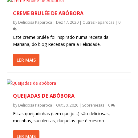
CREME BRULÉE DE ABÓBORA
by
Deliciosa Paparoca
|
Dez 17, 2020
|
Outras Paparocas
|
0
Este creme brulée foi inspirado numa receita da
Mariana, do blog Receitas para a Felicidade...
LER MAIS
QUEIJADAS DE ABÓBORA
by
Deliciosa Paparoca
|
Out 30, 2020
|
Sobremesas
|
0
Estas queijadinhas (sem queijo…) são deliciosas,
molinhas, suculentas, daquelas que é mesmo...
LER MAIS