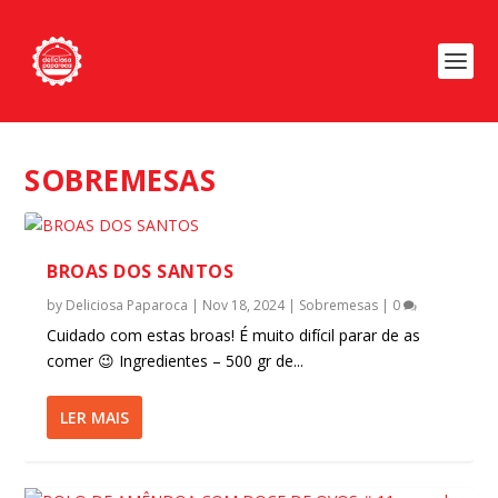
SOBREMESAS
BROAS DOS SANTOS
by
Deliciosa Paparoca
|
Nov 18, 2024
|
Sobremesas
|
0
Cuidado com estas broas! É muito difícil parar de as
comer 😉 Ingredientes – 500 gr de...
LER MAIS