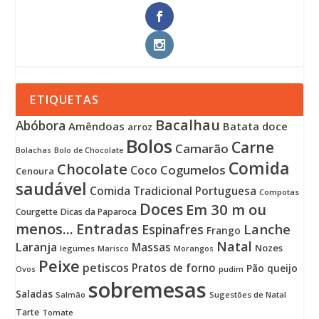
ETIQUETAS
Bacalhau
Abóbora
Amêndoas
Batata doce
arroz
Bolos
Carne
Camarão
Bolachas
Bolo de Chocolate
Comida
Chocolate
Cogumelos
Coco
Cenoura
saudável
Comida Tradicional Portuguesa
Compotas
Doces
Em 30 m ou
Courgette
Dicas da Paparoca
menos...
Entradas
Lanche
Espinafres
Frango
Natal
Laranja
Massas
Nozes
legumes
Marisco
Morangos
Peixe
petiscos
Pratos de forno
Pão
queijo
pudim
Ovos
sobremesas
Saladas
Sugestões de Natal
Salmão
Tarte
Tomate