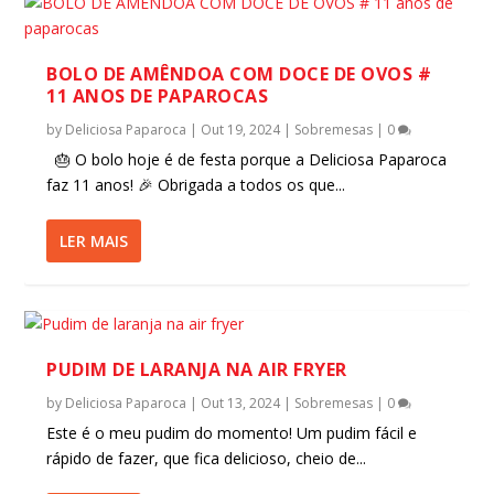
BOLO DE AMÊNDOA COM DOCE DE OVOS #
11 ANOS DE PAPAROCAS
by
Deliciosa Paparoca
|
Out 19, 2024
|
Sobremesas
|
0
🎂 O bolo hoje é de festa porque a Deliciosa Paparoca
faz 11 anos! 🎉 Obrigada a todos os que...
LER MAIS
PUDIM DE LARANJA NA AIR FRYER
by
Deliciosa Paparoca
|
Out 13, 2024
|
Sobremesas
|
0
Este é o meu pudim do momento! Um pudim fácil e
rápido de fazer, que fica delicioso, cheio de...