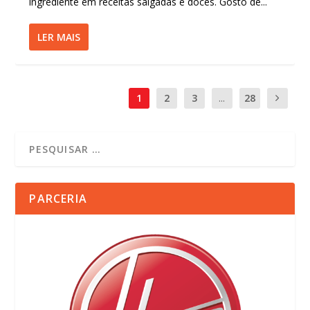
ingrediente em receitas salgadas e doces. Gosto de...
LER MAIS
1
2
3
...
28
PARCERIA