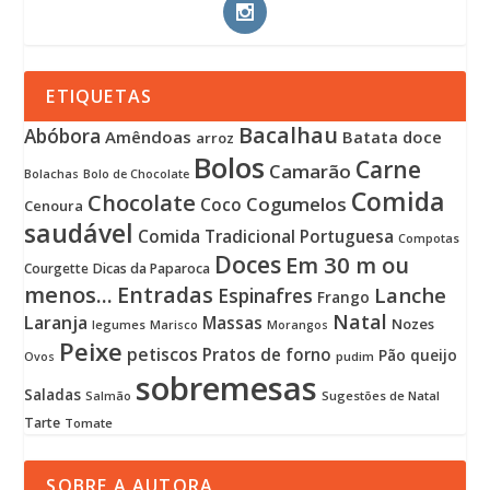
ETIQUETAS
Bacalhau
Abóbora
Amêndoas
Batata doce
arroz
Bolos
Carne
Camarão
Bolachas
Bolo de Chocolate
Comida
Chocolate
Cogumelos
Coco
Cenoura
saudável
Comida Tradicional Portuguesa
Compotas
Doces
Em 30 m ou
Courgette
Dicas da Paparoca
menos...
Entradas
Lanche
Espinafres
Frango
Natal
Laranja
Massas
Nozes
legumes
Marisco
Morangos
Peixe
petiscos
Pratos de forno
Pão
queijo
pudim
Ovos
sobremesas
Saladas
Sugestões de Natal
Salmão
Tarte
Tomate
SOBRE A AUTORA