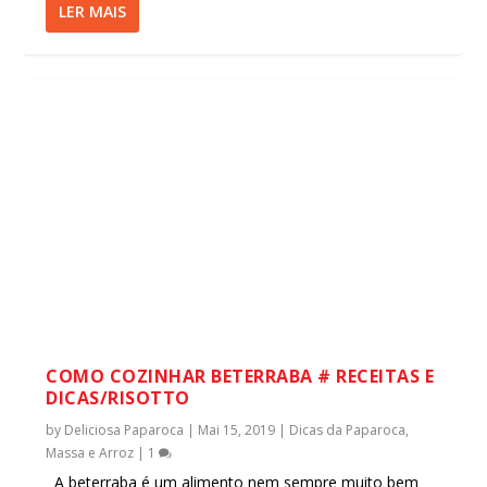
LER MAIS
COMO COZINHAR BETERRABA # RECEITAS E
DICAS/RISOTTO
by
Deliciosa Paparoca
|
Mai 15, 2019
|
Dicas da Paparoca
,
Massa e Arroz
|
1
A beterraba é um alimento nem sempre muito bem