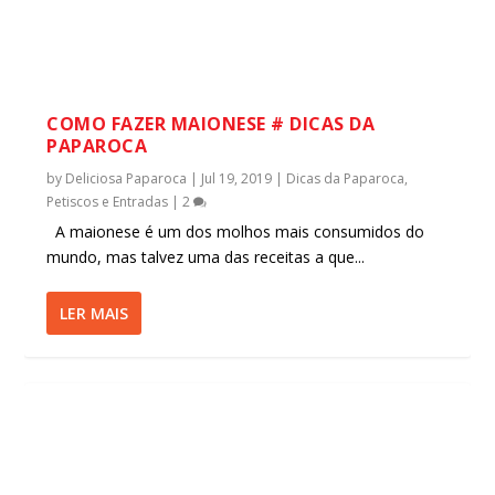
COMO FAZER MAIONESE # DICAS DA
PAPAROCA
by
Deliciosa Paparoca
|
Jul 19, 2019
|
Dicas da Paparoca
,
Petiscos e Entradas
|
2
A maionese é um dos molhos mais consumidos do
mundo, mas talvez uma das receitas a que...
LER MAIS