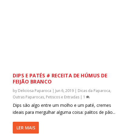
DIPS E PATÉS # RECEITA DE HÚMUS DE
FEIJÃO BRANCO
by
Deliciosa Paparoca
|
Jun 6, 2019
|
Dicas da Paparoca
,
Outras Paparocas
,
Petiscos e Entradas
|
1
Dips são algo entre um molho e um paté, cremes
ideais para mergulhar alguma coisa: palitos de pão...
LER MAIS