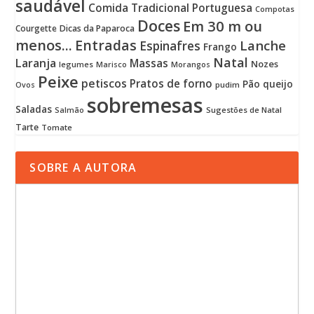
saudável
Comida Tradicional Portuguesa
Compotas
Doces
Em 30 m ou
Courgette
Dicas da Paparoca
menos...
Entradas
Lanche
Espinafres
Frango
Natal
Laranja
Massas
Nozes
legumes
Marisco
Morangos
Peixe
petiscos
Pratos de forno
Pão
queijo
pudim
Ovos
sobremesas
Saladas
Sugestões de Natal
Salmão
Tarte
Tomate
SOBRE A AUTORA