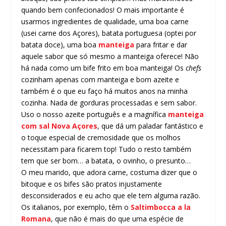
quando bem confecionados! O mais importante é
usarmos ingredientes de qualidade, uma boa carne
(usei carne dos Açores), batata portuguesa (optei por
batata doce), uma boa
manteiga
para fritar e dar
aquele sabor que só mesmo a manteiga oferece! Não
há nada como um bife frito em boa manteiga! Os
chefs
cozinham apenas com manteiga e bom azeite e
também é o que eu faço há muitos anos na minha
cozinha. Nada de gorduras processadas e sem sabor.
Uso o nosso azeite português e a magnífica
manteiga
com sal Nova Açores
, que dá um paladar fantástico e
o toque especial de cremosidade que os molhos
necessitam para ficarem top! Tudo o resto também
tem que ser bom… a batata, o ovinho, o presunto…
O meu marido, que adora carne, costuma dizer que o
bitoque e os bifes são pratos injustamente
desconsiderados e eu acho que ele tem alguma razão.
Os italianos, por exemplo, têm o
Saltimbocca a la
Romana
, que não é mais do que uma espécie de