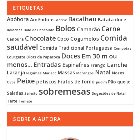
ETIQUETAS
Bacalhau
Abóbora
Amêndoas
Batata doce
arroz
Bolos
Carne
Camarão
Bolachas
Bolo de Chocolate
Comida
Chocolate
Cogumelos
Coco
Cenoura
saudável
Comida Tradicional Portuguesa
Compotas
Doces
Em 30 m ou
Courgette
Dicas da Paparoca
menos...
Entradas
Lanche
Espinafres
Frango
Natal
Laranja
Massas
Nozes
legumes
Marisco
Morangos
Peixe
petiscos
Pratos de forno
Pão
queijo
pudim
Ovos
sobremesas
Saladas
Sugestões de Natal
Salmão
Tarte
Tomate
SOBRE A AUTORA