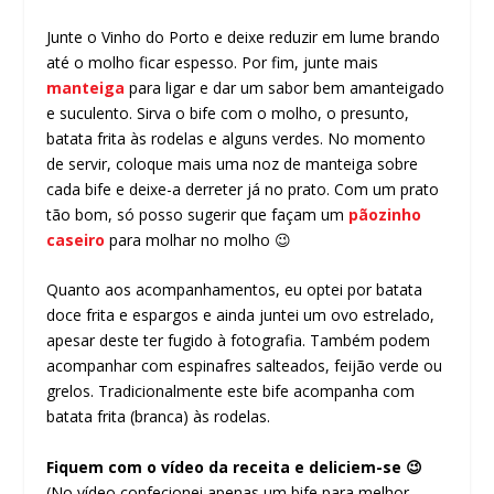
Junte o Vinho do Porto e deixe reduzir em lume brando
até o molho ficar espesso. Por fim, junte mais
manteiga
para ligar e dar um sabor bem amanteigado
e suculento. Sirva o bife com o molho, o presunto,
batata frita às rodelas e alguns verdes. No momento
de servir, coloque mais uma noz de manteiga sobre
cada bife e deixe-a derreter já no prato. Com um prato
tão bom, só posso sugerir que façam um
pãozinho
caseiro
para molhar no molho 😉
Quanto aos acompanhamentos, eu optei por batata
doce frita e espargos e ainda juntei um ovo estrelado,
apesar deste ter fugido à fotografia. Também podem
acompanhar com espinafres salteados, feijão verde ou
grelos. Tradicionalmente este bife acompanha com
batata frita (branca) às rodelas.
Fiquem com o vídeo da receita e deliciem-se 😉
(No vídeo confecionei apenas um bife para melhor