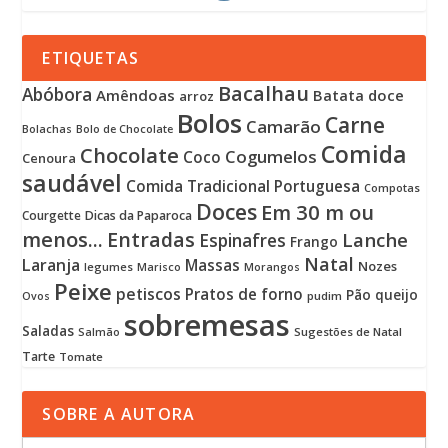
ETIQUETAS
Bacalhau
Abóbora
Amêndoas
Batata doce
arroz
Bolos
Carne
Camarão
Bolachas
Bolo de Chocolate
Comida
Chocolate
Cogumelos
Coco
Cenoura
saudável
Comida Tradicional Portuguesa
Compotas
Doces
Em 30 m ou
Courgette
Dicas da Paparoca
menos...
Entradas
Lanche
Espinafres
Frango
Natal
Laranja
Massas
Nozes
legumes
Marisco
Morangos
Peixe
petiscos
Pratos de forno
Pão
queijo
pudim
Ovos
sobremesas
Saladas
Sugestões de Natal
Salmão
Tarte
Tomate
SOBRE A AUTORA