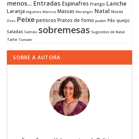
menos...
Entradas
Lanche
Espinafres
Frango
Natal
Laranja
Massas
Nozes
legumes
Marisco
Morangos
Peixe
petiscos
Pratos de forno
Pão
queijo
pudim
Ovos
sobremesas
Saladas
Sugestões de Natal
Salmão
Tarte
Tomate
SOBRE A AUTORA