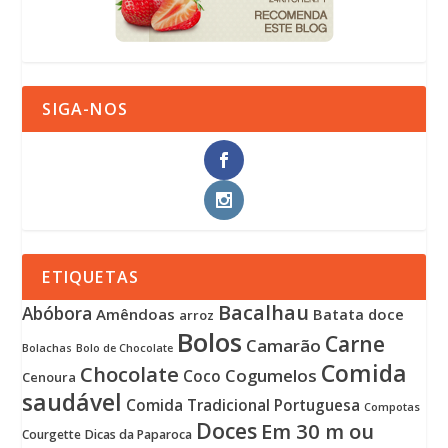
SIGA-NOS
ETIQUETAS
Bacalhau
Abóbora
Amêndoas
Batata doce
arroz
Bolos
Carne
Camarão
Bolachas
Bolo de Chocolate
Comida
Chocolate
Cogumelos
Coco
Cenoura
saudável
Comida Tradicional Portuguesa
Compotas
Doces
Em 30 m ou
Courgette
Dicas da Paparoca