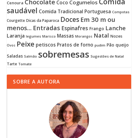
Comida
Chocolate
Cogumelos
Coco
Cenoura
saudável
Comida Tradicional Portuguesa
Compotas
Doces
Em 30 m ou
Courgette
Dicas da Paparoca
menos...
Entradas
Lanche
Espinafres
Frango
Natal
Laranja
Massas
Nozes
legumes
Marisco
Morangos
Peixe
petiscos
Pratos de forno
Pão
queijo
pudim
Ovos
sobremesas
Saladas
Sugestões de Natal
Salmão
Tarte
Tomate
SOBRE A AUTORA