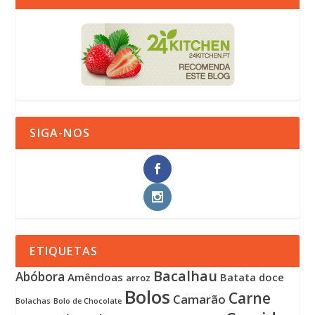
SIGA-NOS
ETIQUETAS
Bacalhau
Abóbora
Amêndoas
Batata doce
arroz
Bolos
Carne
Camarão
Bolachas
Bolo de Chocolate