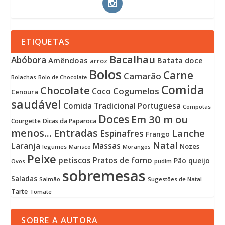
ETIQUETAS
Bacalhau
Abóbora
Amêndoas
Batata doce
arroz
Bolos
Carne
Camarão
Bolachas
Bolo de Chocolate
Comida
Chocolate
Cogumelos
Coco
Cenoura
saudável
Comida Tradicional Portuguesa
Compotas
Doces
Em 30 m ou
Courgette
Dicas da Paparoca
menos...
Entradas
Lanche
Espinafres
Frango
Natal
Laranja
Massas
Nozes
legumes
Marisco
Morangos
Peixe
petiscos
Pratos de forno
Pão
queijo
pudim
Ovos
sobremesas
Saladas
Sugestões de Natal
Salmão
Tarte
Tomate
SOBRE A AUTORA