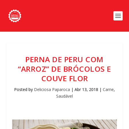
PERNA DE PERU COM
“ARROZ” DE BRÓCOLOS E
COUVE FLOR
Posted by
Deliciosa Paparoca
|
Abr 13, 2018
|
Carne
,
Saudável