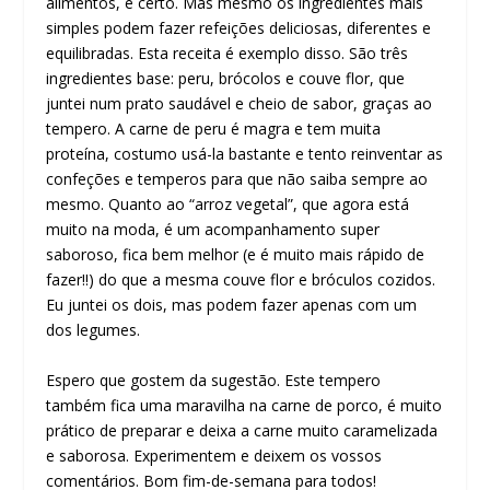
alimentos, é certo. Mas mesmo os ingredientes mais
simples podem fazer refeições deliciosas, diferentes e
equilibradas. Esta receita é exemplo disso. São três
ingredientes base: peru, brócolos e couve flor, que
juntei num prato saudável e cheio de sabor, graças ao
tempero. A carne de peru é magra e tem muita
proteína, costumo usá-la bastante e tento reinventar as
confeções e temperos para que não saiba sempre ao
mesmo. Quanto ao “arroz vegetal”, que agora está
muito na moda, é um acompanhamento super
saboroso, fica bem melhor (e é muito mais rápido de
fazer!!) do que a mesma couve flor e bróculos cozidos.
Eu juntei os dois, mas podem fazer apenas com um
dos legumes.
Espero que gostem da sugestão. Este tempero
também fica uma maravilha na carne de porco, é muito
prático de preparar e deixa a carne muito caramelizada
e saborosa. Experimentem e deixem os vossos
comentários. Bom fim-de-semana para todos!