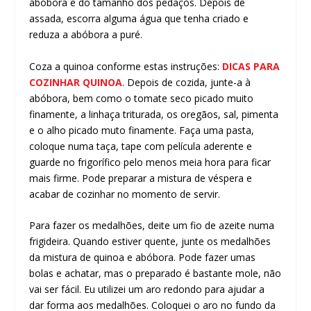
abóbora e do tamanho dos pedaços. Depois de
assada, escorra alguma água que tenha criado e
reduza a abóbora a puré.
Coza a quinoa conforme estas instruções:
DICAS PARA
COZINHAR QUINOA
. Depois de cozida, junte-a à
abóbora, bem como o tomate seco picado muito
finamente, a linhaça triturada, os oregãos, sal, pimenta
e o alho picado muto finamente. Faça uma pasta,
coloque numa taça, tape com película aderente e
guarde no frigorífico pelo menos meia hora para ficar
mais firme. Pode preparar a mistura de véspera e
acabar de cozinhar no momento de servir.
Para fazer os medalhões, deite um fio de azeite numa
frigideira. Quando estiver quente, junte os medalhões
da mistura de quinoa e abóbora. Pode fazer umas
bolas e achatar, mas o preparado é bastante mole, não
vai ser fácil. Eu utilizei um aro redondo para ajudar a
dar forma aos medalhões. Coloquei o aro no fundo da