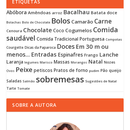
ETIQUETAS
Bacalhau
Abóbora
Amêndoas
Batata doce
arroz
Bolos
Carne
Camarão
Bolachas
Bolo de Chocolate
Comida
Chocolate
Cogumelos
Coco
Cenoura
saudável
Comida Tradicional Portuguesa
Compotas
Doces
Em 30 m ou
Courgette
Dicas da Paparoca
menos...
Entradas
Lanche
Espinafres
Frango
Natal
Laranja
Massas
Nozes
legumes
Marisco
Morangos
Peixe
petiscos
Pratos de forno
Pão
queijo
pudim
Ovos
sobremesas
Saladas
Sugestões de Natal
Salmão
Tarte
Tomate
SOBRE A AUTORA