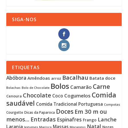
SIGA-NOS
ETIQUETAS
Bacalhau
Abóbora
Amêndoas
Batata doce
arroz
Bolos
Carne
Camarão
Bolachas
Bolo de Chocolate
Comida
Chocolate
Cogumelos
Coco
Cenoura
saudável
Comida Tradicional Portuguesa
Compotas
Doces
Em 30 m ou
Courgette
Dicas da Paparoca
menos...
Entradas
Lanche
Espinafres
Frango
Natal
Laranja
Massas
Nozes
legumes
Marisco
Morangos