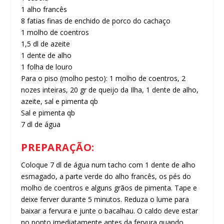
1 alho francês
8 fatias finas de enchido de porco do cachaço
1 molho de coentros
1,5 dl de azeite
1 dente de alho
1 folha de louro
Para o piso (molho pesto): 1 molho de coentros, 2
nozes inteiras, 20 gr de queijo da Ilha, 1 dente de alho,
azeite, sal e pimenta qb
Sal e pimenta qb
7 dl de água
PREPARAÇÃO:
Coloque 7 dl de água num tacho com 1 dente de alho
esmagado, a parte verde do alho francês, os pés do
molho de coentros e alguns grãos de pimenta. Tape e
deixe ferver durante 5 minutos. Reduza o lume para
baixar a fervura e junte o bacalhau. O caldo deve estar
no ponto imediatamente antes da fervura quando