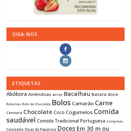
SIGA-NOS
ETIQUETAS
Bacalhau
Abóbora
Amêndoas
Batata doce
arroz
Bolos
Carne
Camarão
Bolachas
Bolo de Chocolate
Comida
Chocolate
Cogumelos
Coco
Cenoura
saudável
Comida Tradicional Portuguesa
Compotas
Doces
Em 30 m ou
Courgette
Dicas da Paparoca