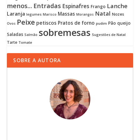
menos...
Entradas
Lanche
Espinafres
Frango
Natal
Laranja
Massas
Nozes
legumes
Marisco
Morangos
Peixe
petiscos
Pratos de forno
Pão
queijo
pudim
Ovos
sobremesas
Saladas
Sugestões de Natal
Salmão
Tarte
Tomate
SOBRE A AUTORA