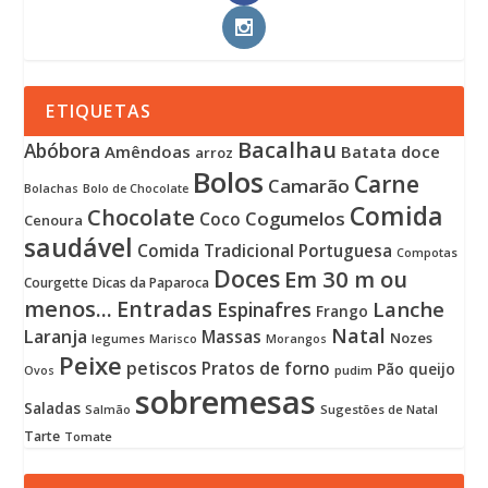
ETIQUETAS
Bacalhau
Abóbora
Amêndoas
Batata doce
arroz
Bolos
Carne
Camarão
Bolachas
Bolo de Chocolate
Comida
Chocolate
Cogumelos
Coco
Cenoura
saudável
Comida Tradicional Portuguesa
Compotas
Doces
Em 30 m ou
Courgette
Dicas da Paparoca
menos...
Entradas
Lanche
Espinafres
Frango
Natal
Laranja
Massas
Nozes
legumes
Marisco
Morangos
Peixe
petiscos
Pratos de forno
Pão
queijo
pudim
Ovos
sobremesas
Saladas
Sugestões de Natal
Salmão
Tarte
Tomate