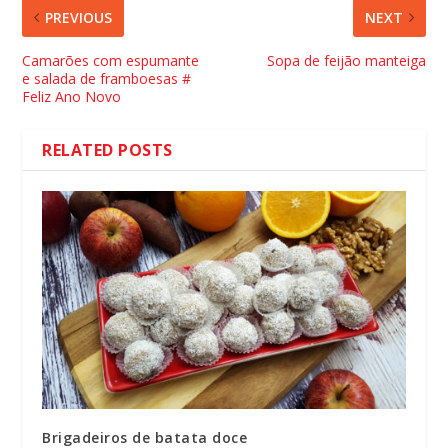
PREVIOUS
NEXT
Camarões com espumante
Sopa de feijão manteiga
e salada de framboesas #
Feliz Ano Novo
RELATED POSTS
Brigadeiros de batata doce