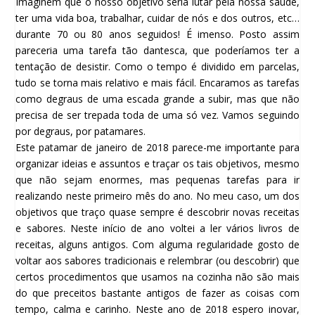
Imaginem que o nosso objetivo seria lutar pela nossa saúde,
ter uma vida boa, trabalhar, cuidar de nós e dos outros, etc…
durante 70 ou 80 anos seguidos! É imenso. Posto assim
pareceria uma tarefa tão dantesca, que poderíamos ter a
tentação de desistir. Como o tempo é dividido em parcelas,
tudo se torna mais relativo e mais fácil. Encaramos as tarefas
como degraus de uma escada grande a subir, mas que não
precisa de ser trepada toda de uma só vez. Vamos seguindo
por degraus, por patamares.
Este patamar de janeiro de 2018 parece-me importante para
organizar ideias e assuntos e traçar os tais objetivos, mesmo
que não sejam enormes, mas pequenas tarefas para ir
realizando neste primeiro mês do ano. No meu caso, um dos
objetivos que traço quase sempre é descobrir novas receitas
e sabores. Neste início de ano voltei a ler vários livros de
receitas, alguns antigos. Com alguma regularidade gosto de
voltar aos sabores tradicionais e relembrar (ou descobrir) que
certos procedimentos que usamos na cozinha não são mais
do que preceitos bastante antigos de fazer as coisas com
tempo, calma e carinho. Neste ano de 2018 espero inovar,