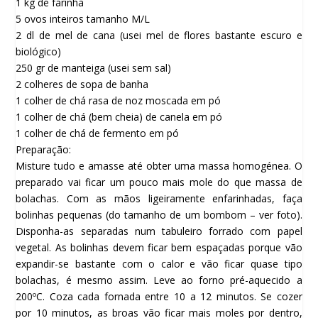
1 kg de farinha
5 ovos inteiros tamanho M/L
2 dl de mel de cana (usei mel de flores bastante escuro e
biológico)
250 gr de manteiga (usei sem sal)
2 colheres de sopa de banha
1 colher de chá rasa de noz moscada em pó
1 colher de chá (bem cheia) de canela em pó
1 colher de chá de fermento em pó
Preparação:
Misture tudo e amasse até obter uma massa homogénea. O
preparado vai ficar um pouco mais mole do que massa de
bolachas. Com as mãos ligeiramente enfarinhadas, faça
bolinhas pequenas (do tamanho de um bombom – ver foto).
Disponha-as separadas num tabuleiro forrado com papel
vegetal. As bolinhas devem ficar bem espaçadas porque vão
expandir-se bastante com o calor e vão ficar quase tipo
bolachas, é mesmo assim. Leve ao forno pré-aquecido a
200ºC. Coza cada fornada entre 10 a 12 minutos. Se cozer
por 10 minutos, as broas vão ficar mais moles por dentro,