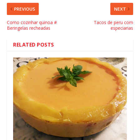
PREVIOUS
NEXT
Como cozinhar quinoa #
Tacos de peru com
Beringelas recheadas
especiarias
RELATED POSTS