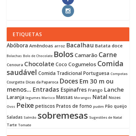
ETIQUETAS
Bacalhau
Abóbora
Amêndoas
Batata doce
arroz
Bolos
Carne
Camarão
Bolachas
Bolo de Chocolate
Comida
Chocolate
Cogumelos
Coco
Cenoura
saudável
Comida Tradicional Portuguesa
Compotas
Doces
Em 30 m ou
Courgette
Dicas da Paparoca
menos...
Entradas
Lanche
Espinafres
Frango
Natal
Laranja
Massas
Nozes
legumes
Marisco
Morangos
Peixe
petiscos
Pratos de forno
Pão
queijo
pudim
Ovos
sobremesas
Saladas
Sugestões de Natal
Salmão
Tarte
Tomate