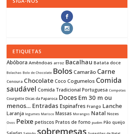
SIGA-NOS
ETIQUETAS
Bacalhau
Abóbora
Amêndoas
Batata doce
arroz
Bolos
Carne
Camarão
Bolachas
Bolo de Chocolate
Comida
Chocolate
Cogumelos
Coco
Cenoura
saudável
Comida Tradicional Portuguesa
Compotas
Doces
Em 30 m ou
Courgette
Dicas da Paparoca
menos...
Entradas
Lanche
Espinafres
Frango
Natal
Laranja
Massas
Nozes
legumes
Marisco
Morangos
Peixe
petiscos
Pratos de forno
Pão
queijo
pudim
Ovos
sobremesas
Saladas
Sugestões de Natal
Salmão