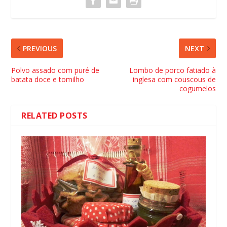
PREVIOUS
NEXT
Polvo assado com puré de
Lombo de porco fatiado à
batata doce e tomilho
inglesa com couscous de
cogumelos
RELATED POSTS