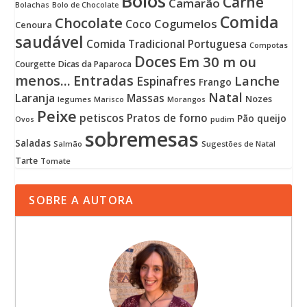
Bolos
Carne
Camarão
Bolachas
Bolo de Chocolate
Comida
Chocolate
Cogumelos
Coco
Cenoura
saudável
Comida Tradicional Portuguesa
Compotas
Doces
Em 30 m ou
Courgette
Dicas da Paparoca
menos...
Entradas
Lanche
Espinafres
Frango
Natal
Laranja
Massas
Nozes
legumes
Marisco
Morangos
Peixe
petiscos
Pratos de forno
Pão
queijo
pudim
Ovos
sobremesas
Saladas
Sugestões de Natal
Salmão
Tarte
Tomate
SOBRE A AUTORA