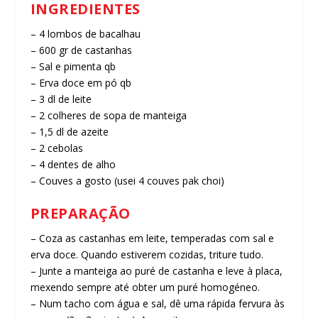
INGREDIENTES
– 4 lombos de bacalhau
– 600 gr de castanhas
– Sal e pimenta qb
– Erva doce em pó qb
– 3 dl de leite
– 2 colheres de sopa de manteiga
– 1,5 dl de azeite
– 2 cebolas
– 4 dentes de alho
– Couves a gosto (usei 4 couves pak choi)
PREPARAÇÃO
– Coza as castanhas em leite, temperadas com sal e
erva doce. Quando estiverem cozidas, triture tudo.
– Junte a manteiga ao puré de castanha e leve à placa,
mexendo sempre até obter um puré homogéneo.
– Num tacho com água e sal, dê uma rápida fervura às