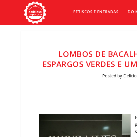
PETISCOS E ENTRADAS
DO 
LOMBOS DE BACAL
ESPARGOS VERDES E U
Posted by
Delici
E
Facebook