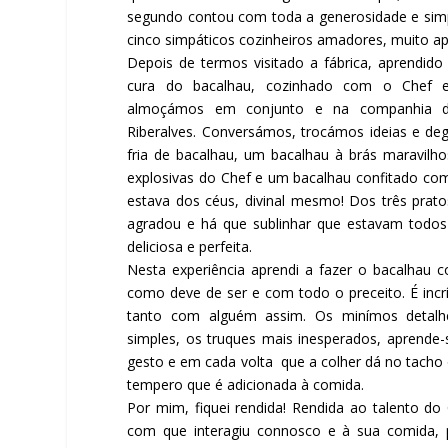
segundo contou com toda a generosidade e simp
cinco simpáticos cozinheiros amadores, muito ap
Depois de termos visitado a fábrica, aprendid
cura do bacalhau, cozinhado com o Chef e
almoçámos em conjunto e na companhia d
Riberalves. Conversámos, trocámos ideias e d
fria de bacalhau, um bacalhau à brás maravilh
explosivas do Chef e um bacalhau confitado com
estava dos céus, divinal mesmo! Dos três prat
agradou e há que sublinhar que estavam todos
deliciosa e perfeita.
Nesta experiência aprendi a fazer o bacalhau 
como deve de ser e com todo o preceito. É inc
tanto com alguém assim. Os minímos detalhe
simples, os truques mais inesperados, aprende
gesto e em cada volta que a colher dá no tacho
tempero que é adicionada à comida.
Por mim, fiquei rendida! Rendida ao talento do
com que interagiu connosco e à sua comida, 