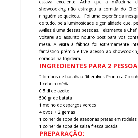
estava excelente. Acho que a mãozinha do
showcooking não estragou a comida do Chef 
ninguém se queixou… Foi uma experiência inesqu
de tudo, pela luminosidade e genialidade que,
Avillez é uma dessas pessoas. Felizmente é Chef 
Voltarei ao assunto noutro post para vos cont
mesa. A visita à fábrica foi extremamente int
fantástico prémio e tive acesso ao showcooki
corados na frigideira.
INGREDIENTES PARA 2 PESSOA
2 lombos de bacalhau Riberalves Pronto a Cozin
1 cebola média
0,5 dl de azeite
500 gr de batata
1 molho de espargos verdes
4 ovos + 2 gemas
1 colher de sopa de azeitonas pretas em rodelas
1 colher de sopa de salsa fresca picada
PREPARAÇÃO: