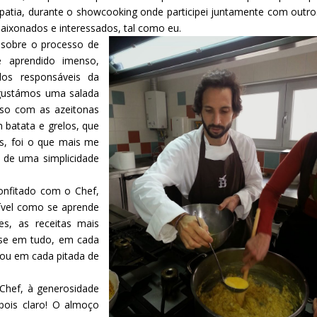
atia, durante o showcooking onde participei juntamente com outro
aixonados e interessados, tal como eu.
o sobre o processo de
 aprendido imenso,
Facebook
os responsáveis da
egustámos uma salada
oso com as azeitonas
 batata e grelos, que
os, foi o que mais me
 de uma simplicidade
confitado com o Chef,
rível como se aprende
s, as receitas mais
-se em tudo, em cada
 ou em cada pitada de
 Chef, à generosidade
pois claro! O almoço