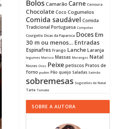
Bolos
Carne
Camarão
Cenoura
s
Chocolate
Cogumelos
Coco
Comida saudável
Comida
Tradicional Portuguesa
Compotas
Doces
Em
Courgette
Dicas da Paparoca
30 m ou menos...
Entradas
Lanche
Espinafres
Laranja
Frango
Natal
Massas
legumes
Marisco
Morangos
Peixe
petiscos
Pratos de
Nozes
Ovos
forno
Pão
queijo
Saladas
pudim
Salmão
sobremesas
Sugestões de Natal
Tarte
Tomate
SOBRE A AUTORA