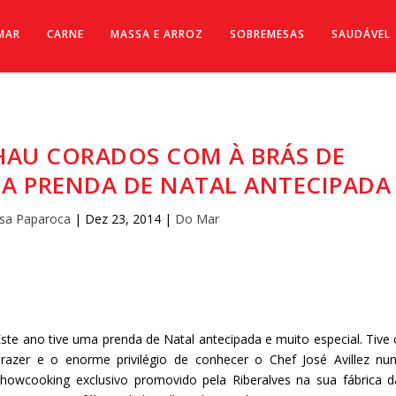
MAR
CARNE
MASSA E ARROZ
SOBREMESAS
SAUDÁVEL
HAU CORADOS COM À BRÁS DE
MA PRENDA DE NATAL ANTECIPADA
osa Paparoca
|
Dez 23, 2014
|
Do Mar
ste ano tive uma prenda de Natal antecipada e muito especial. Tive 
prazer e o enorme privilégio de conhecer o Chef José Avillez nu
showcooking exclusivo promovido pela Riberalves na sua fábrica d