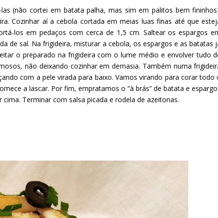
á-las (não cortei em batata palha, mas sim em palitos bem fininhos)
ira. Cozinhar aí a cebola cortada em meias luas finas até que estej
cortá-los em pedaços com cerca de 1,5 cm. Saltear os espargos e
de sal. Na frigideira, misturar a cebola, os espargos e as batatas j
Deitar o preparado na frigideira com o lume médio e envolver tudo d
mosos, não deixando cozinhar em demasia. Também numa frigideir
ando com a pele virada para baixo. Vamos virando para corar todo 
omece a lascar. Por fim, empratamos o “à brás” de batata e espargo
cima. Terminar com salsa picada e rodela de azeitonas.