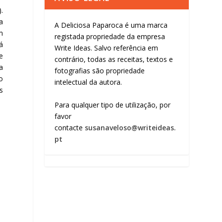
.
a
A Deliciosa Paparoca é uma marca
m
registada propriedade da empresa
á
Write Ideas. Salvo referência em
e
contrário, todas as receitas, textos e
a
fotografias são propriedade
o
intelectual da autora.
s
Para qualquer tipo de utilização, por
favor
contacte
susanaveloso@writeideas.
pt