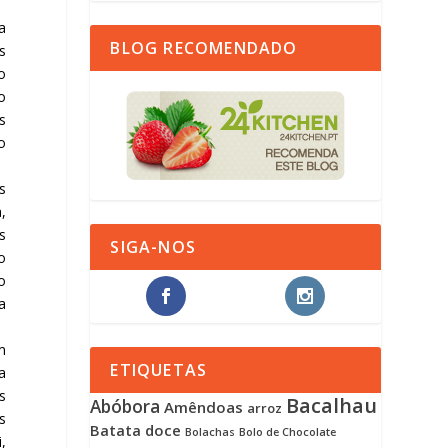
a
BLOG RECOMENDADO
s
o
o
s
o
s
,
s
SIGA-NOS
o
o
a
m
ETIQUETAS
a
s
Bacalhau
Abóbora
Amêndoas
arroz
s
Batata doce
Bolachas
Bolo de Chocolate
,