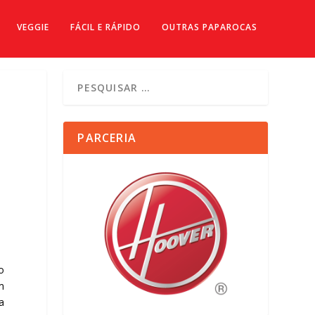
VEGGIE
FÁCIL E RÁPIDO
OUTRAS PAPAROCAS
PARCERIA
o
m
a