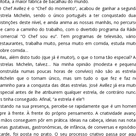
Moita, a maior fábrica de bacalhau do mundo.
O Chef Avillez é o “Chef do momento”, acabou de ganhar a segund
estrela Michelin, sendo o único português a ter conquistado dua
distinções deste nível, e ainda anima as nossas manhãs, no percurs
de carro a caminho do trabalho, com o divertido programa da Rádi
Comercial “O Chef sou eu”. Tem programas de televisão, vário
restaurantes, trabalha muito, pensa muito em comida, estuda muit
sobre comida…
as, além disto tudo (que já é muito!), o que o torna tão especial? A
estrelas Michelin, talvez… Na minha opinião (modesta e pequena
construída numas poucas horas de convívio) não são as estrela
Michelin que o tornam único, mas sim tudo o que fez e faz n
aminho para a conquista das ditas estrelas. José Avillez já era muit
special antes de lhe atribuirem qualquer estrela, de contrário nunc
s tinha conseguido. Afinal, “a estrela é ele”!
Estando na sua presença, percebe-se rapidamente que é um home
re à frente. À frente do próprio pensamento. A criatividade avanç
 mãos conseguem pôr em prática. Ideias na cabeça, ideias nas nota
ias gustativas, gastronómicas, de infância, de conversas e episódio
de, foi posta no prato. O seu processo criativo passa por aqui