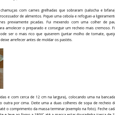
 chamuças com carnes grelhadas que sobraram (salsicha e bifana)
rocessador de alimentos. Piquei uma cebola e refoguei-a ligeirament
arnes previamente picadas. Fui mexendo com uma colher de pau
para amolecer o preparado e conseguir um recheio mais cremoso. Fi
ode ser o mais rico que quiserem (juntar molho de tomate, queij
 deixe arrefecer antes de moldar os pastéis.
ridas e com cerca de 12 cm na largura), colocando uma na bancada
 outra por cima. Deite uma a duas colheres de sopa de recheio d
 até o comprimento da massa terminar (exemplo na foto). Feche cad
 e leve ao forno a 180ºC até a massa estar douradinha (cerca de 1