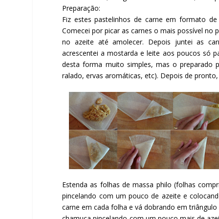
Preparação:
Fiz estes pastelinhos de carne em formato de
Comecei por picar as carnes o mais possível no p
no azeite até amolecer. Depois juntei as c
acrescentei a mostarda e leite aos poucos só 
desta forma muito simples, mas o preparado p
ralado, ervas aromáticas, etc). Depois de pronto,
Facebook
Estenda as folhas de massa philo (folhas comp
pincelando com um pouco de azeite e colocando
carne em cada folha e vá dobrando em triângulo
chamuça pincelando com um pouco mais de azeite