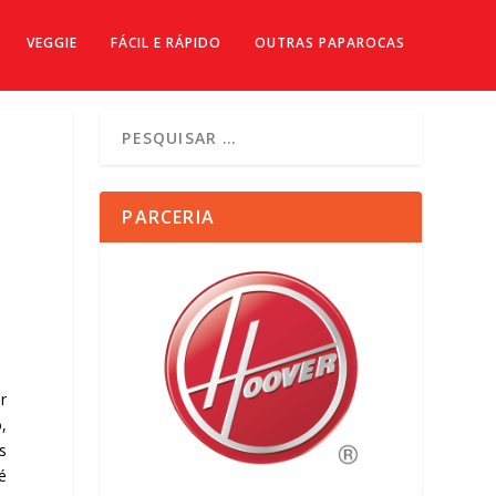
VEGGIE
FÁCIL E RÁPIDO
OUTRAS PAPAROCAS
PARCERIA
r
,
s
é