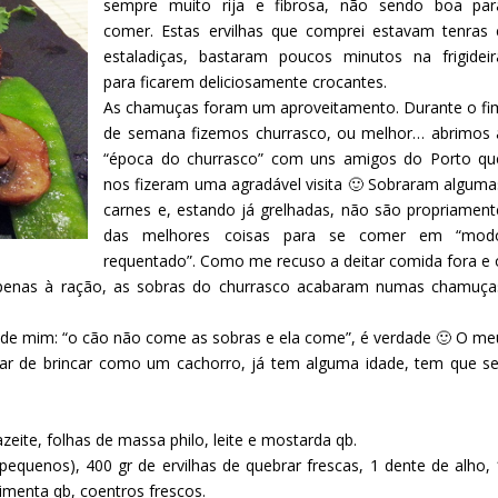
sempre muito rija e fibrosa, não sendo boa par
comer. Estas ervilhas que comprei estavam tenras 
estaladiças, bastaram poucos minutos na frigideir
para ficarem deliciosamente crocantes.
As chamuças foram um aproveitamento. Durante o fi
de semana fizemos churrasco, ou melhor… abrimos 
“época do churrasco” com uns amigos do Porto qu
nos fizeram uma agradável visita 🙂 Sobraram alguma
carnes e, estando já grelhadas, não são propriament
das melhores coisas para se comer em “mod
requentado”. Como me recuso a deitar comida fora e 
penas à ração, as sobras do churrasco acabaram numas chamuça
 de mim: “o cão não come as sobras e ela come”, é verdade 🙂 O me
ar de brincar como um cachorro, já tem alguma idade, tem que se
azeite, folhas de massa philo, leite e mostarda qb.
pequenos), 400 gr de ervilhas de quebrar frescas, 1 dente de alho, 
pimenta qb, coentros frescos.