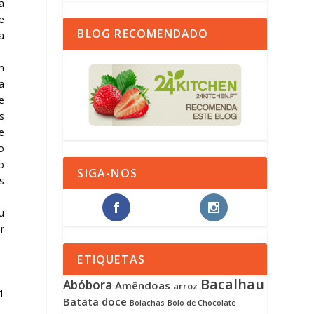
a
e
BLOG RECOMENDADO
a
m
a
e
s
e
o
o
SIGA-NOS
s
u
r
ETIQUETAS
Bacalhau
Abóbora
Amêndoas
arroz
1
Batata doce
Bolachas
Bolo de Chocolate