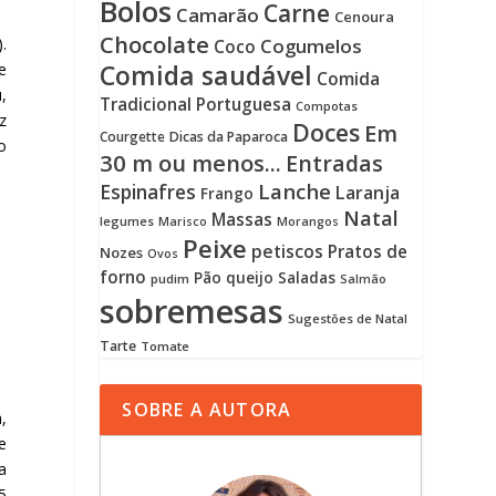
Bolos
Carne
Camarão
Cenoura
Chocolate
.
Cogumelos
Coco
Comida saudável
e
Comida
,
Tradicional Portuguesa
Compotas
z
Doces
Em
Courgette
Dicas da Paparoca
o
30 m ou menos...
Entradas
Lanche
Espinafres
Laranja
Frango
Natal
Massas
legumes
Marisco
Morangos
Peixe
petiscos
Pratos de
Nozes
Ovos
forno
Pão
queijo
Saladas
pudim
Salmão
sobremesas
Sugestões de Natal
Tarte
Tomate
SOBRE A AUTORA
,
e
a
5