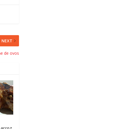
NEXT
me de ovos
 arroz