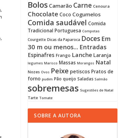
Bolos
Carne
Camarão
Cenoura
a,
Chocolate
Cogumelos
Coco
m
Comida saudável
Comida
Tradicional Portuguesa
Compotas
Doces
Em
,
Courgette
Dicas da Paparoca
30 m ou menos...
Entradas
Lanche
Espinafres
Laranja
Frango
Natal
Massas
legumes
Marisco
Morangos
Peixe
petiscos
Pratos de
Nozes
Ovos
forno
Pão
queijo
Saladas
pudim
Salmão
sobremesas
Sugestões de Natal
Tarte
Tomate
SOBRE A AUTORA
s