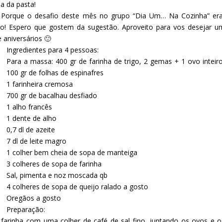
la da pasta!
? Porque o desafio deste mês no grupo
“Dia Um… Na Cozinha”
er
ioso! Espero que gostem da sugestão. Aproveito para vos desejar u
 aniversários 🙂
Ingredientes para 4 pessoas:
Para a massa:
400 gr de farinha de trigo, 2 gemas + 1 ovo inteiro
100 gr de folhas de espinafres
1 farinheira cremosa
700 gr de bacalhau desfiado
1 alho francês
1 dente de alho
0,7 dl de azeite
7 dl de leite magro
1 colher bem cheia de sopa de manteiga
3 colheres de sopa de farinha
Sal, pimenta e noz moscada qb
4 colheres de sopa de queijo ralado a gosto
Oregãos a gosto
Preparação:
 farinha com uma colher de café de sal fino, juntando os ovos e o