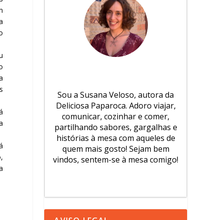
m
a
o
u
o
a
s
Sou a Susana Veloso, autora da
Deliciosa Paparoca. Adoro viajar,
á
comunicar, cozinhar e comer,
a
partilhando sabores, gargalhas e
histórias à mesa com aqueles de
á
quem mais gosto! Sejam bem
,
vindos, sentem-se à mesa comigo!
a