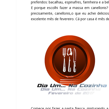
preferidos: bacalhau, espinafres, farinheira e a be
E porque escolhi fazer a massa em canellonis
precisamente, canellonis,o que eu achei delic
excelente mês de fevereiro. Cá por casa é mês de
Facebook
Comece por fazer a pasta fresca, misturando a