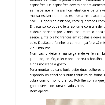
espinafres. Os espinafres devem ser previamen
as mãos até a massa ficar elástica e de um 
massa estiver no ponto, estique-a em placas na
nível 6. Depois de esticada, corte quadrados co
Entretanto coloque o leite ao lume com um dent
e deixe cozinhar por 7 minutos. Retire o bacal
azeite, junte o alho francês em rodelas e deixe a
pele. Desfaça a farinheira com um garfo e vá mi
2 a 3 minutos.
Num tacho deite a manteiga e deixe ferver. 
juntando, em fio, o leite onde cozeu o bacalha
e noz moscada a gosto.
Para montar os canellonis deite duas colheres 
dispondo os canellonis num tabuleiro de forno. 
cubra com o molho branco. Polvilhe com o queijo
gosto. Sirva com uma salada verde.
Bom apetite!