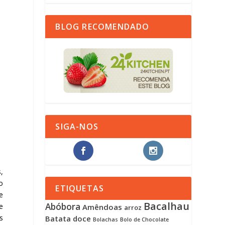
BLOG RECOMENDADO
SIGA-NOS
,
o
ETIQUETAS
e
Bacalhau
Abóbora
e
Amêndoas
arroz
s
Batata doce
Bolachas
Bolo de Chocolate