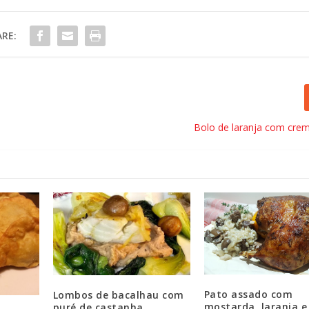
RE:
Bolo de laranja com cre
Pato assado com
Lombos de bacalhau com
mostarda, laranja e
puré de castanha