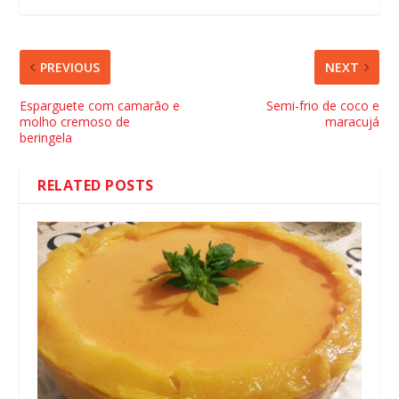
PREVIOUS
NEXT
Esparguete com camarão e
Semi-frio de coco e
molho cremoso de
maracujá
beringela
RELATED POSTS