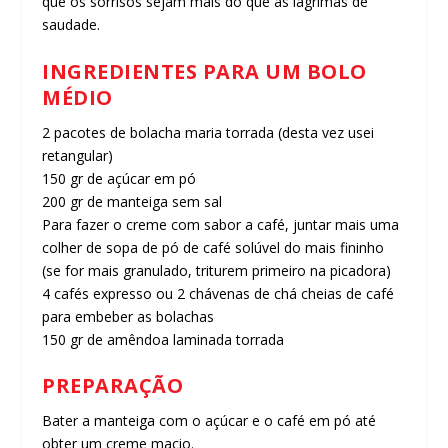
que os sorrisos sejam mais do que as lágrimas de
saudade.
INGREDIENTES PARA UM BOLO
MÉDIO
2 pacotes de bolacha maria torrada (desta vez usei
retangular)
150 gr de açúcar em pó
200 gr de manteiga sem sal
Para fazer o creme com sabor a café, juntar mais uma
colher de sopa de pó de café solúvel do mais fininho
(se for mais granulado, triturem primeiro na picadora)
4 cafés expresso ou 2 chávenas de chá cheias de café
para embeber as bolachas
150 gr de amêndoa laminada torrada
PREPARAÇÃO
Bater a manteiga com o açúcar e o café em pó até
obter um creme macio.