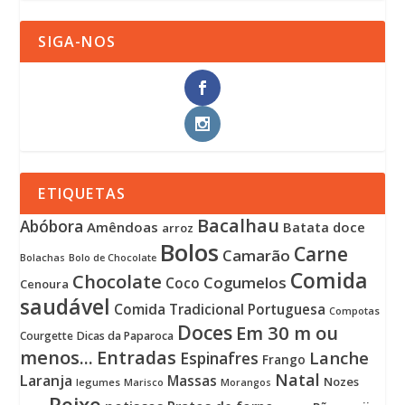
SIGA-NOS
ETIQUETAS
Bacalhau
Abóbora
Amêndoas
Batata doce
arroz
Bolos
Carne
Camarão
Bolachas
Bolo de Chocolate
Comida
Chocolate
Cogumelos
Coco
Cenoura
saudável
Comida Tradicional Portuguesa
Compotas
Doces
Em 30 m ou
Courgette
Dicas da Paparoca
menos...
Entradas
Lanche
Espinafres
Frango
Natal
Laranja
Massas
Nozes
legumes
Marisco
Morangos
Peixe