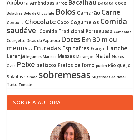
Bacalhau
Abóbora
Amêndoas
Batata doce
arroz
Bolos
Carne
Camarão
Bolachas
Bolo de Chocolate
Comida
Chocolate
Cogumelos
Coco
Cenoura
saudável
Comida Tradicional Portuguesa
Compotas
Doces
Em 30 m ou
Courgette
Dicas da Paparoca
menos...
Entradas
Lanche
Espinafres
Frango
Natal
Laranja
Massas
Nozes
legumes
Marisco
Morangos
Peixe
petiscos
Pratos de forno
Pão
queijo
pudim
Ovos
sobremesas
Saladas
Sugestões de Natal
Salmão
Tarte
Tomate
SOBRE A AUTORA