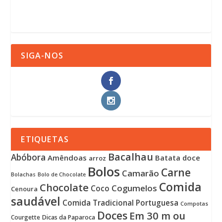
SIGA-NOS
ETIQUETAS
Bacalhau
Abóbora
Amêndoas
Batata doce
arroz
Bolos
Carne
Camarão
Bolachas
Bolo de Chocolate
Comida
Chocolate
Cogumelos
Coco
Cenoura
saudável
Comida Tradicional Portuguesa
Compotas
Doces
Em 30 m ou
Courgette
Dicas da Paparoca