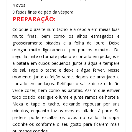
4 ovos
8 fatias finas de pão da véspera
PREPARAÇÃO:
Coloque o azeite num tacho e a cebola em meias luas
muito finas, bem como os alhos esmagados e
grosseiramente picados e a folha de louro. Deixe
refogar muito ligeiramente por poucos minutos. De
seguida junte o tomate pelado e cortado em pedaços e
a batata em cubos pequenos. Junte a água e tempere
de sal. Tape o tacho e deixe a água ferver. Nesse
momento junte o feijão verde, depois de arranjado e
cortado em pedaços. Retifique o sal e deixe o feijão
verde cozer, bem como as batatas. Assim que estiver
tudo cozido, desligue o lume e junte ramos de hortelã.
Mexa e tape o tacho, deixando repousar por uns
minutos, enquanto faz os ovos escalfados à parte. Se
preferir pode escalfar os ovos no caldo da sopa.
Cozinhe-os conforme o seu gosto para ficarem mais
ou menos cozidos.