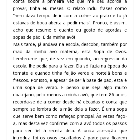
conta sobre a primeira vez que me deu açorda a
provar, tinha eu meses. O relato inclui frases como
“nem dava tempo de ir com a colher ao prato e tu já
estavas de boca aberta a pedir mais”. Pronto, é assim,
acho que resume o quanto eu gosto de açordas e
sopas de pão! E da minha avó!
Mais tarde, já andava na escola, descobri, também por
mão da minha avó materna, esta Sopa de Ovos.
Lembro-me que, de vez em quando, ao regressar da
escola, lhe pedia para a fazer. Ela só fazia na época do
tomate e quando tinha feijão verde e hortelã bons e
frescos. Por isso, e apesar de ser à base de pão, esta é
uma sopa de verão. E penso que seja algo muito
ribatejano, pelo menos a minha avó, que tem 86 anos,
recorda-se de a comer desde há décadas e conta que
sempre se lembra de a mãe dela a fazer. É uma sopa
que serve bem como refeição principal. Às vezes faço-
a, mas desta vez confirmei com a avó todos os passos
para ser fiel à receita dela. A única alteração que
introduzi foi os ovos escalfados à parte para ficarem