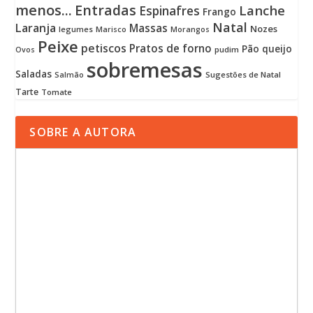
menos...
Entradas
Lanche
Espinafres
Frango
Natal
Laranja
Massas
Nozes
legumes
Marisco
Morangos
Peixe
petiscos
Pratos de forno
Pão
queijo
pudim
Ovos
sobremesas
Saladas
Sugestões de Natal
Salmão
Tarte
Tomate
SOBRE A AUTORA