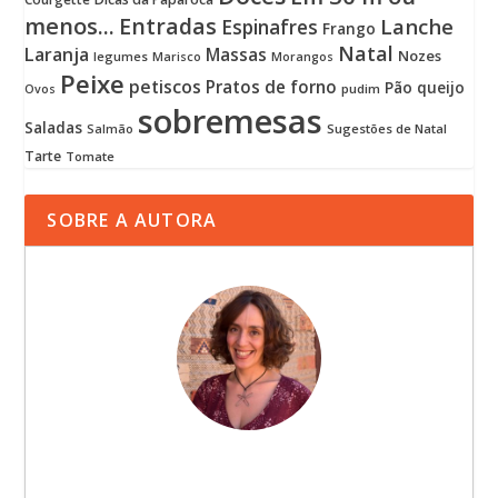
menos...
Entradas
Lanche
Espinafres
Frango
Natal
Laranja
Massas
Nozes
legumes
Marisco
Morangos
Peixe
petiscos
Pratos de forno
Pão
queijo
pudim
Ovos
sobremesas
Saladas
Sugestões de Natal
Salmão
Tarte
Tomate
SOBRE A AUTORA