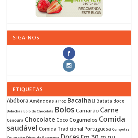
SIGA-NOS
ETIQUETAS
Bacalhau
Abóbora
Amêndoas
Batata doce
arroz
Bolos
Carne
Camarão
Bolachas
Bolo de Chocolate
Comida
Chocolate
Cogumelos
Coco
Cenoura
saudável
Comida Tradicional Portuguesa
Compotas
Doces
Em 30 m ou
Courgette
Dicas da Paparoca